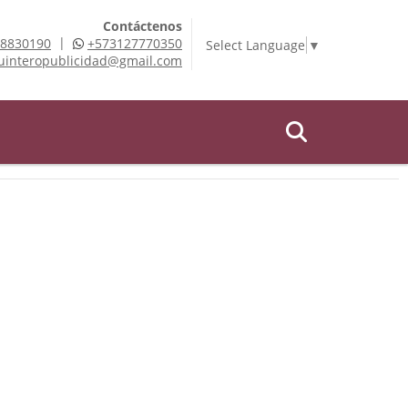
Contáctenos
|
8830190
+573127770350
Select Language
▼
uinteropublicidad@gmail.com