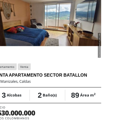
artamento
Venta
Casa
Venta
NTA APARTAMENTO SECTOR BATALLON
VENTA CAS
:
Manizales, Caldas
En:
Manizales
3
2
89
0
2
Alcobas
Baño(s)
Área m
Alcob
CIO
PRECIO
630.000.000
$1.670.
OS COLOMBIANOS
PESOS COLOM