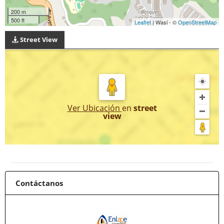
200 m
500 ft
Leaflet
| Wasi - ©
OpenStreetMap
Street View
Ver Ubicación
en
street
view
Contáctanos