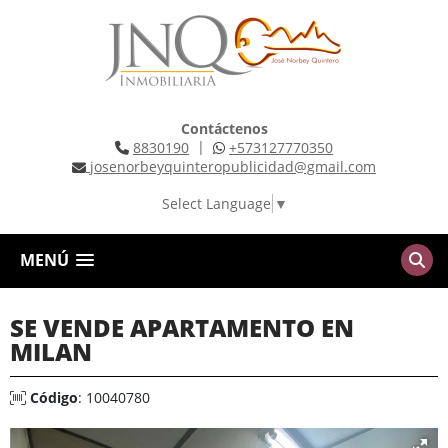
Contáctenos
|
8830190
+573127770350
josenorbeyquinteropublicidad@gmail.com
Select Language
▼
MENÚ
SE VENDE APARTAMENTO EN
MILAN
Código
: 10040780