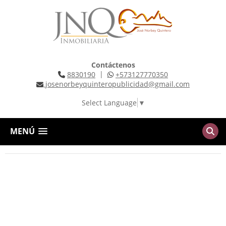
Contáctenos
|
8830190
+573127770350
josenorbeyquinteropublicidad@gmail.com
Select Language
▼
MENÚ