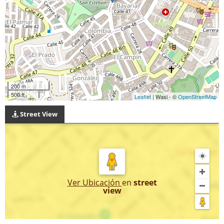
200 m
500 ft
Leaflet
| Wasi - ©
OpenStreetMap
Street View
Ver Ubicación
en
street
view