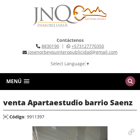
Contáctenos
|
8830190
+573127770350
josenorbeyquinteropublicidad@gmail.com
Select Language
▼
MENÚ
venta Apartaestudio barrio Saenz
Código
: 9911397