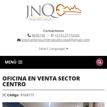
Contáctenos
|
8830190
+573127770350
josenorbeyquinteropublicidad@gmail.com
Select Language
▼
MENÚ
OFICINA EN VENTA SECTOR
CENTRO
Código
: 8169177