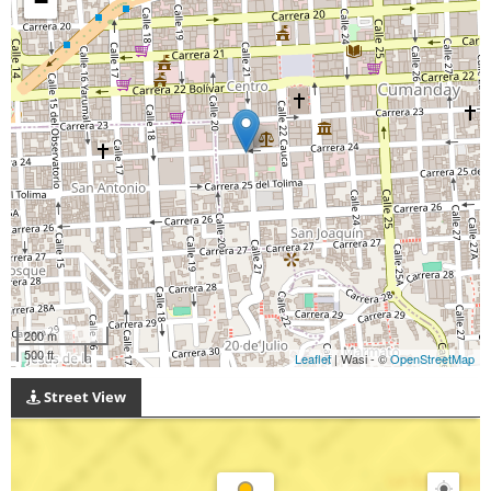
−
200 m
500 ft
Leaflet
| Wasi - ©
OpenStreetMap
Street View