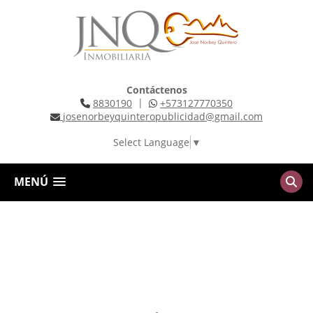
Contáctenos
|
8830190
+573127770350
josenorbeyquinteropublicidad@gmail.com
Select Language
▼
MENÚ