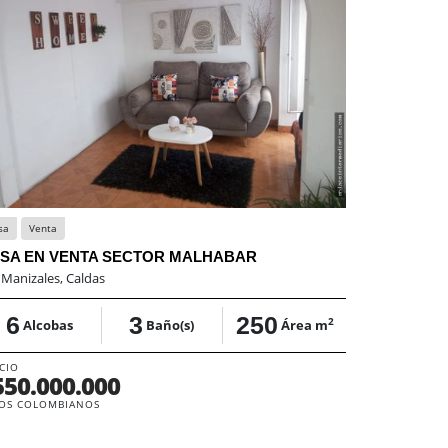
sa
Venta
Apartaestudio
SA EN VENTA SECTOR MALHABAR
Se arrienda
:
Manizales, Caldas
En:
Manizales
6
3
250
1
2
Alcobas
Baño(s)
Área m
Alco
CIO
PRECIO
550.000.000
$750.0
OS COLOMBIANOS
PESOS COLOM