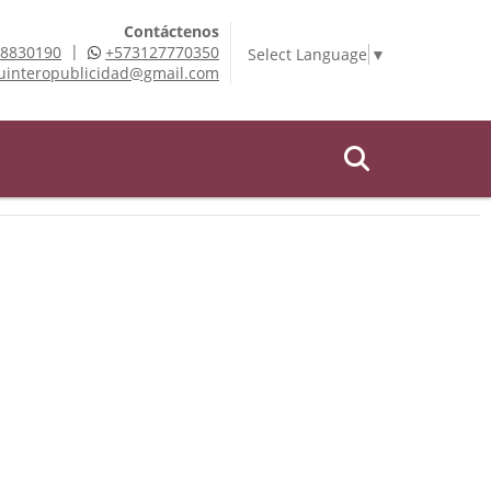
Contáctenos
|
8830190
+573127770350
Select Language
▼
uinteropublicidad@gmail.com