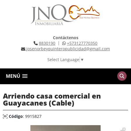
Contáctenos
|
8830190
+573127770350
josenorbeyquinteropublicidad@gmail.com
Select Language
▼
MENÚ
Arriendo casa comercial en
Guayacanes (Cable)
Código
: 9915827