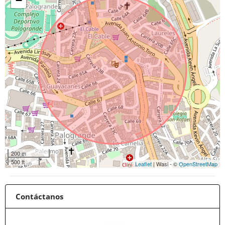
−
200 m
500 ft
Leaflet
| Wasi - ©
OpenStreetMap
Contáctanos