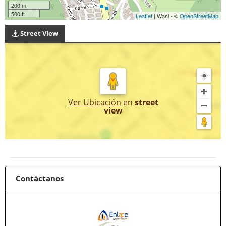
200 m
500 ft
Leaflet
| Wasi - ©
OpenStreetMap
Street View
Ver Ubicación
en
street
view
Contáctanos