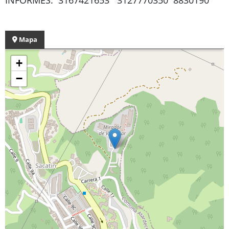
INFORMES: 3167421653 3127770350 8830190
Mapa
+
−