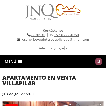
Contáctenos
|
8830190
+573127770350
josenorbeyquinteropublicidad@gmail.com
Select Language
▼
MENÚ
APARTAMENTO EN VENTA
VILLAPILAR
Código
: 7516029