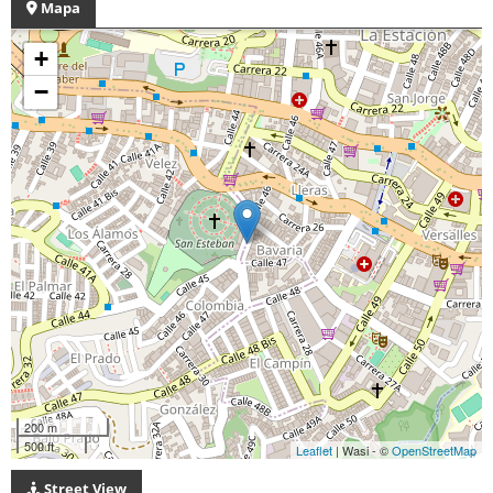
Mapa
+
−
200 m
500 ft
Leaflet
| Wasi - ©
OpenStreetMap
Street View