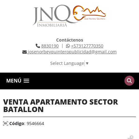
Contáctenos
|
8830190
+573127770350
josenorbeyquinteropublicidad@gmail.com
Select Language
▼
MENÚ
VENTA APARTAMENTO SECTOR
BATALLON
Código
: 9546664